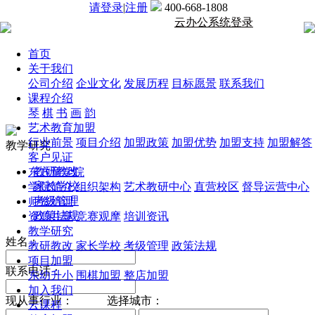
请登录
|
注册
400-668-1808
云办公系统登录
首页
关于我们
公司介绍
企业文化
发展历程
目标愿景
联系我们
课程介绍
琴
棋
书
画
韵
艺术教育加盟
行业前景
项目介绍
加盟政策
加盟优势
加盟支持
加盟解答
教学研究
客户见证
教研教改
东方童学院
家长学校
学院简介
组织架构
艺术教研中心
直营校区
督导运营中心
考级管理
师资培训
政策法规
资源共享
竞赛观摩
培训资讯
教学研究
姓名：
教研教改
家长学校
考级管理
政策法规
项目加盟
联系电话：
东幼升小
围棋加盟
整店加盟
加入我们
现从事行业：
选择城市：
云课程