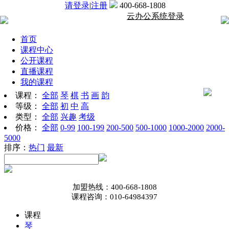
请登录
|
注册
400-668-1808
云办公系统登录
首页
课程中心
公开课程
直播课程
我的课程
(0)
课程：
全部
琴
棋
书
画
韵
等级：
全部
初
中
高
类型：
全部
兴趣
考级
价格：
全部
0-99
100-199
200-500
500-1000
1000-2000
2000-
5000
排序：
热门
最新
加盟热线：
400-668-1808
课程咨询：
010-64984397
课程
琴