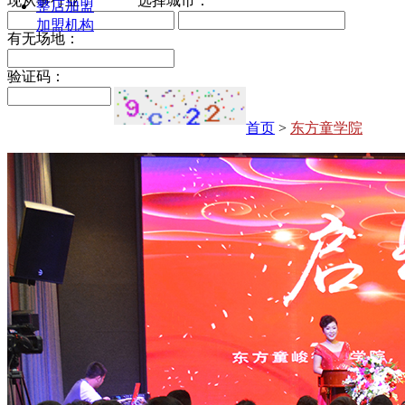
现从事行业：
选择城市：
整店加盟
加盟机构
有无场地：
验证码：
首页
>
东方童学院