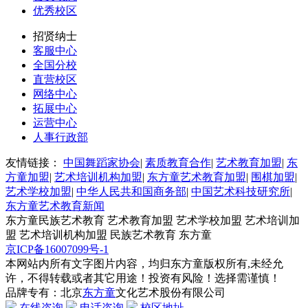
优秀校区
招贤纳士
客服中心
全国分校
直营校区
网络中心
拓展中心
运营中心
人事行政部
友情链接：
中国舞蹈家协会
|
素质教育合作
|
艺术教育加盟
|
东
方童加盟
|
艺术培训机构加盟
|
东方童艺术教育加盟
|
围棋加盟
|
艺术学校加盟
|
中华人民共和国商务部
|
中国艺术科技研究所
|
东方童艺术教育新闻
东方童民族艺术教育 艺术教育加盟 艺术学校加盟 艺术培训加
盟 艺术培训机构加盟 民族艺术教育 东方童
京ICP备16007099号-1
本网站内所有文字图片内容，均归东方童版权所有,未经允
许，不得转载或者其它用途！投资有风险！选择需谨慎！
品牌专有：北京
东方童
文化艺术股份有限公司
在线咨询
电话咨询
校区地址