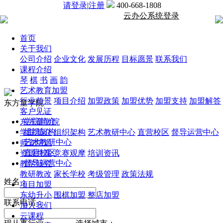
请登录
|
注册
400-668-1808
云办公系统登录
首页
关于我们
公司介绍
企业文化
发展历程
目标愿景
联系我们
课程介绍
琴
棋
书
画
韵
艺术教育加盟
行业前景
项目介绍
加盟政策
加盟优势
加盟支持
加盟解答
东方童学院
客户见证
学院简介
东方童学院
组织架构
学院简介
组织架构
艺术教研中心
直营校区
督导运营中心
艺术教研中心
师资培训
直营校区
资源共享
竞赛观摩
培训资讯
督导运营中心
教学研究
教研教改
家长学校
考级管理
政策法规
姓名：
项目加盟
东幼升小
围棋加盟
整店加盟
联系电话：
加入我们
云课程